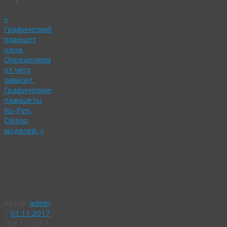
«
Графический
планшет
цена.
Определяем
от чего
зависит.
Графические
планшеты
Xp-Pen.
Обзор
моделей.
»
Parblo
A610s
официальный
драйвер
Автор:
admin
|
01.11.2017
|
03.11.2017