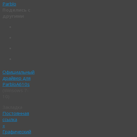
Parblo
Поделись с
другими
Официальный
драйвер для
ParbloA610s
(Winsows 7-
10)
Закладка
Постоянная
ссылка
.
«
Графический