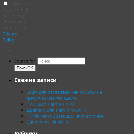
I agree to
my personal
data being
stored and
used as per
Privacy
Policy
Search for:
Поиск
OK
Свежие записи
Софт для отслеживания работы на
графическом планшете
Планшет Parblo a 610
Драйвер для Parblo Mast10
Parblo Mast 22 и ваши впечатления.
Gaomon m10k 2018
Рубрики